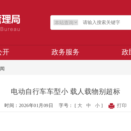
公开
政务服务
政
闻
电动自行车车型小 载人载物别超标
时间：2026年01月09日
字号： [
大
中
小
]
打印