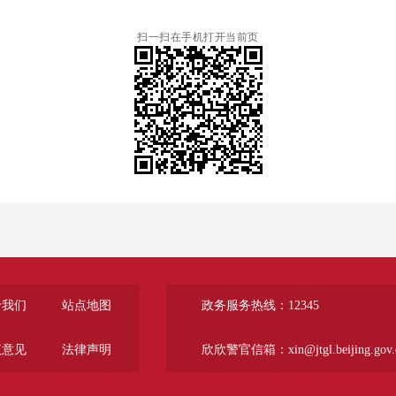
扫一扫在手机打开当前页
于我们
站点地图
政务服务热线：12345
议意见
法律声明
欣欣警官信箱：xin@jtgl.beijing.gov.