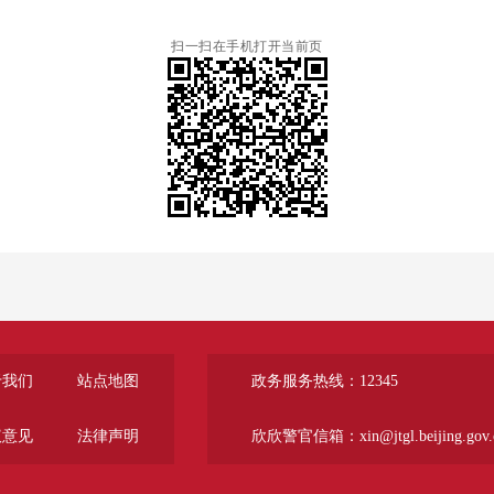
扫一扫在手机打开当前页
于我们
站点地图
政务服务热线：12345
议意见
法律声明
欣欣警官信箱：xin@jtgl.beijing.gov.