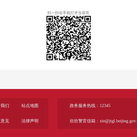
扫一扫在手机打开当前页
于我们
站点地图
政务服务热线：12345
议意见
法律声明
欣欣警官信箱：xin@jtgl.beijing.gov.