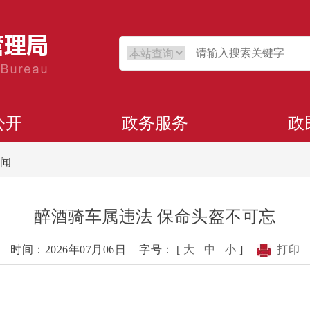
公开
政务服务
政
闻
醉酒骑车属违法 保命头盔不可忘
时间：2026年07月06日
字号： [
大
中
小
]
打印