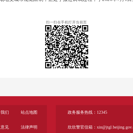
扫一扫在手机打开当前页
于我们
站点地图
政务服务热线：12345
议意见
法律声明
欣欣警官信箱：xin@jtgl.beijing.gov.