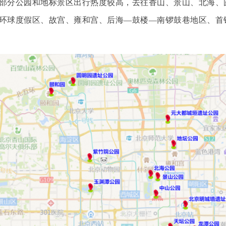
分公园和地标景区出行热度较高，去往香山、景山、北海、
环球度假区、故宫、雍和宫、后海—鼓楼—南锣鼓巷地区、首