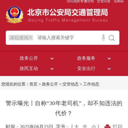
访问我的专属空间
交管问答
无障碍
政务公开
政务服务
政民互动
安全出行
您现在的位置：
首页
>
政务公开
>
交管动态
>
工作动态
警示曝光丨自称“30年老司机”，却不知违法的
代价？
时间：2025年06月23日
字号： [
大
中
小
]
打印