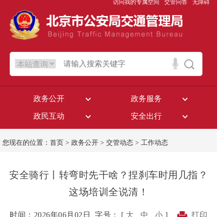
访问我的专属空间
交管问答
无障碍
政务公开
政务服务
政民互动
安全出行
您现在的位置：
首页
>
政务公开
>
交管动态
>
工作动态
安全骑行丨转弯时先干啥？捏刹车时用几指？
这场培训全说清！
时间：2026年06月02日
字号： [
大
中
小
]
打印