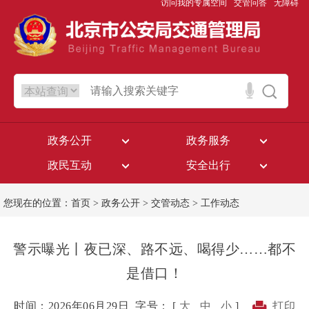
访问我的专属空间
交管问答
无障碍
政务公开
政务服务
政民互动
安全出行
您现在的位置：
首页
>
政务公开
>
交管动态
>
工作动态
警示曝光丨夜已深、路不远、喝得少……都不
是借口！
时间：2026年06月29日
字号： [
大
中
小
]
打印