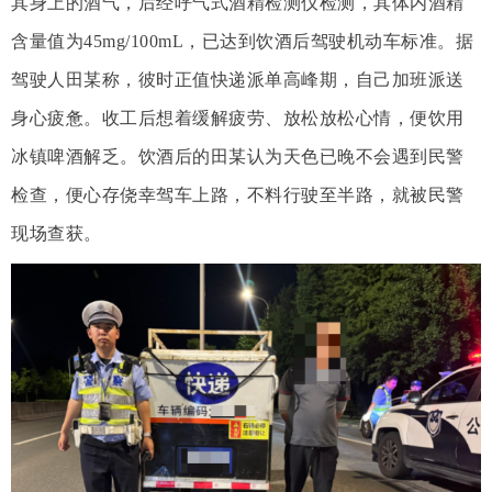
其身上的酒气，后经呼气式酒精检测仪检测，其体内酒精
含量值为45mg/100mL，已达到饮酒后驾驶机动车标准。据
驾驶人田某称，彼时正值快递派单高峰期，自己加班派送
身心疲惫。收工后想着缓解疲劳、放松放松心情，便饮用
冰镇啤酒解乏。饮酒后的田某认为天色已晚不会遇到民警
检查，便心存侥幸驾车上路，不料行驶至半路，就被民警
现场查获。