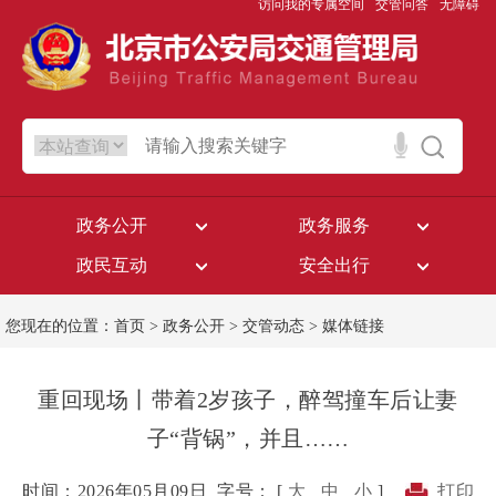
访问我的专属空间
交管问答
无障碍
政务公开
政务服务
政民互动
安全出行
您现在的位置：
首页
>
政务公开
>
交管动态
>
媒体链接
重回现场丨带着2岁孩子，醉驾撞车后让妻
子“背锅”，并且……
时间：2026年05月09日
字号： [
大
中
小
]
打印