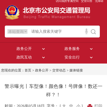
访问我的专属空间
交管问答
无障碍
政务公开
政务服务
政民互动
安全出行
您现在的位置：
首页
>
政务公开
>
交管动态
>
媒体链接
警示曝光丨车型像！颜色像！号牌像！数还一
样？！
时间：2026年05月18日
字号： [
大
中
小
]
打印