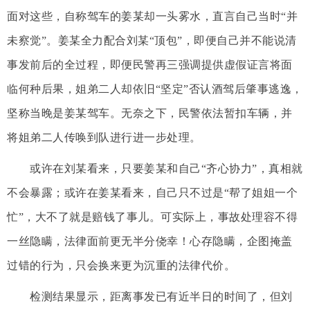
面对这些，自称驾车的姜某却一头雾水，直言自己当时“并
未察觉”。姜某全力配合刘某“顶包”，即便自己并不能说清
事发前后的全过程，即便民警再三强调提供虚假证言将面
临何种后果，姐弟二人却依旧“坚定”否认酒驾后肇事逃逸，
坚称当晚是姜某驾车。无奈之下，民警依法暂扣车辆，并
将姐弟二人传唤到队进行进一步处理。
或许在刘某看来，只要姜某和自己“齐心协力”，真相就
不会暴露；或许在姜某看来，自己只不过是“帮了姐姐一个
忙”，大不了就是赔钱了事儿。可实际上，事故处理容不得
一丝隐瞒，法律面前更无半分侥幸！心存隐瞒，企图掩盖
过错的行为，只会换来更为沉重的法律代价。
检测结果显示，距离事发已有近半日的时间了，但刘