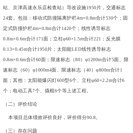
站、京津高速永乐店检查站）导改设施1950片，交通标志
24套。包括：移动式防撞隔离护栏4m×0.8m合计530个；固
定式防撞护栏4m×0.8m合计1420个；线性诱导标志
0.8m×0.6m合计171面；立柱φ60×1.5m合计221；反光膜
0.13×0.45m合计1950片；太阳能LED线性诱导标志
0.8m×0.6m合计60面；限速标志（80）φ1200m合计5面、限
速标志（60）φ1000m4面、限速标志（40）φ800m合计1
面；其他：太阳能爆闪灯600型6个、立柱φ60×2.2m合计6
个；电动工具7个、撬棍6个等上述工程。
（二）评价结论
本项目总体绩效评价良好，评价得分90.8。
（三）存在问题