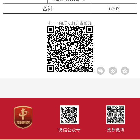
合计
6707
扫一扫在手机打开当前页
分享到:
微信公众号
政务微博