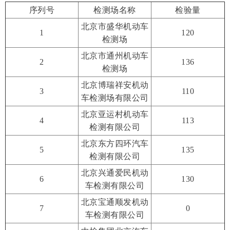
序列号
检测场名称
检验量
北京市盛华机动车
1
120
检测场
北京市通州机动车
2
136
检测场
北京博瑞祥安机动
3
110
车检测场有限公司
北京亚运村机动车
4
113
检测有限公司
北京东方四环汽车
5
135
检测有限公司
北京兴通爱民机动
6
130
车检测有限公司
北京宝通顺发机动
7
0
车检测有限公司