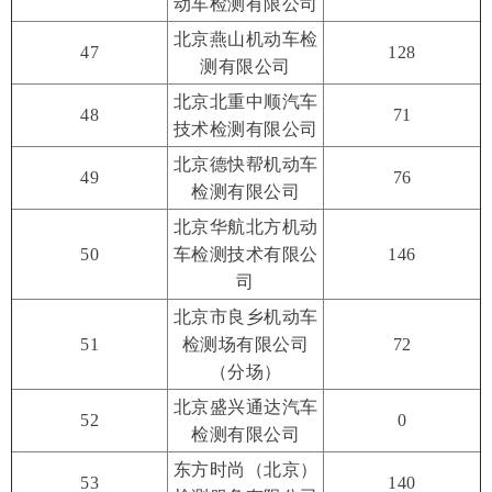
动车检测有限公司
北京燕山机动车检
47
128
测有限公司
北京北重中顺汽车
48
71
技术检测有限公司
北京德快帮机动车
49
76
检测有限公司
北京华航北方机动
50
车检测技术有限公
146
司
北京市良乡机动车
51
检测场有限公司
72
（分场）
北京盛兴通达汽车
52
0
检测有限公司
东方时尚（北京）
53
140