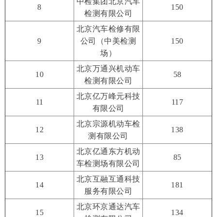
中检集团北京汽车
8
150
检测有限公司
北京汽车检修有限
9
公司（中美检测
150
场）
北京万通兴机动车
10
58
检测有限公司
北京亿万峰元科技
11
117
有限公司
北京宗源机动车检
12
138
测有限公司
北京亿通东方机动
13
85
车检测场有限公司
北京互融互通科技
14
181
服务有限公司
北京环京通达汽车
15
134