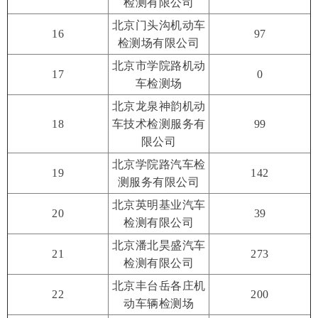
检测有限公司
北京门头沟机动车
16
97
检测场有限公司
北京市学院路机动
17
0
车检测场
北京龙泉神韵机动
18
车技术检测服务有
99
限公司
北京学院路汽车检
19
142
测服务有限公司
北京英明基业汽车
20
39
检测有限公司
北京潘北昊盛汽车
21
273
检测有限公司
北京丰台岳各庄机
22
200
动车辆检测场