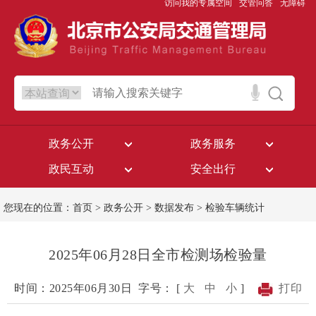
访问我的专属空间
交管问答
无障碍
政务公开
政务服务
政民互动
安全出行
您现在的位置：
首页
>
政务公开
>
数据发布
>
检验车辆统计
2025年06月28日全市检测场检验量
时间：2025年06月30日
字号： [
大
中
小
]
打印