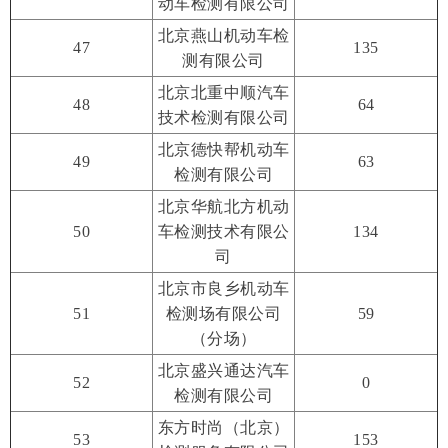
动车检测有限公司
北京燕山机动车检
47
135
测有限公司
北京北重中顺汽车
48
64
技术检测有限公司
北京德快帮机动车
49
63
检测有限公司
北京华航北方机动
50
车检测技术有限公
134
司
北京市良乡机动车
51
检测场有限公司
59
（分场）
北京盛兴通达汽车
52
0
检测有限公司
东方时尚（北京）
53
153