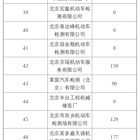
北京宏鑫机动车检
39
0
测有限公司
北京泰达峰机动车
40
0
检测有限公司
北京昌金顺机动车
41
0
检测有限公司
北京京瑞机动车服
42
150
务有限公司
莱茵汽车检测（北
43
90
京）有限公司
北京丰台工程机械
44
0
修造厂
北京市良乡机动车
45
129
检测场有限公司
北京富多鑫天德机
46
177