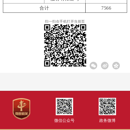
合计
7566
扫一扫在手机打开当前页
分享到:
微信公众号
政务微博