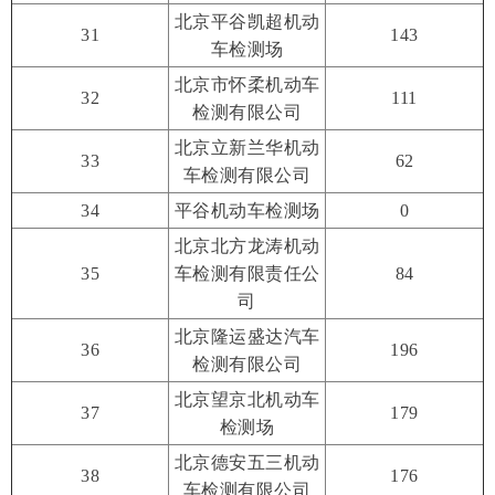
北京平谷凯超机动
31
143
车检测场
北京市怀柔机动车
32
111
检测有限公司
北京立新兰华机动
33
62
车检测有限公司
34
平谷机动车检测场
0
北京北方龙涛机动
35
车检测有限责任公
84
司
北京隆运盛达汽车
36
196
检测有限公司
北京望京北机动车
37
179
检测场
北京德安五三机动
38
176
车检测有限公司