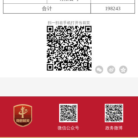
合计
198243
扫一扫在手机打开当前页
分享到:
微信公众号
政务微博