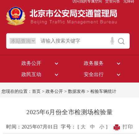
访问我的专属空间
交管问答
无障碍
政务公开
政务服务
政民互动
安全出行
您现在的位置：
首页
>
政务公开
>
数据发布
>
检验车辆统计
2025年6月份全市检测场检验量
时间：2025年07月01日
字号： [
大
中
小
]
打印