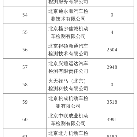
检测服务有限公司
北京通永顺汽车检
54
0
测技术有限公司
北京榴乡佳城机动
55
4
车检测有限公司
北京得硕新通汽车
56
2504
检测技术有限公司
北京兴通运达汽车
57
2948
检测有限责任公司
火天禄马（北京）
58
0
检测科技有限公司
北京松成机动车检
59
3518
测有限公司
北京中联成业机动
60
3991
车检测有限公司
北京北方机动车检
61
6152