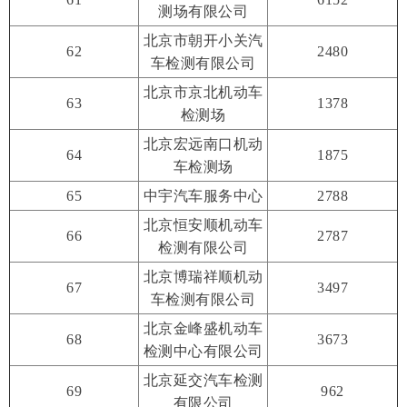
测场有限公司
北京市朝开小关汽
62
2480
车检测有限公司
北京市京北机动车
63
1378
检测场
北京宏远南口机动
64
1875
车检测场
65
中宇汽车服务中心
2788
北京恒安顺机动车
66
2787
检测有限公司
北京博瑞祥顺机动
67
3497
车检测有限公司
北京金峰盛机动车
68
3673
检测中心有限公司
北京延交汽车检测
69
962
有限公司