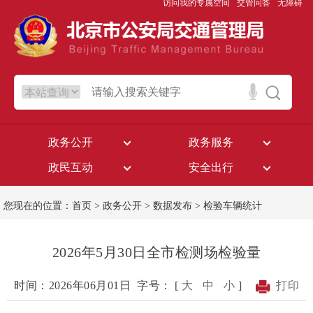
访问我的专属空间
交管问答
无障碍
政务公开
政务服务
政民互动
安全出行
您现在的位置：
首页
>
政务公开
>
数据发布
>
检验车辆统计
2026年5月30日全市检测场检验量
时间：2026年06月01日
字号： [
大
中
小
]
打印