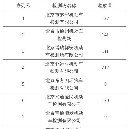
序列号
检测场名称
检验量
北京市盛华机动车
1
127
检测有限公司
北京市通州机动车
2
141
检测场
北京博瑞祥安机动
3
111
车检测场有限公司
北京亚运村机动车
4
212
检测有限公司
北京东方四环汽车
5
0
检测有限公司
北京兴通爱民机动
6
120
车检测有限公司
北京宝通顺发机动
7
0
车检测有限公司