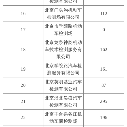
检测有限公司
北京门头沟机动车
16
112
检测场有限公司
北京市学院路机动
17
0
车检测场
北京龙泉神韵机动
18
车技术检测服务有
162
限公司
北京学院路汽车检
19
161
测服务有限公司
北京英明基业汽车
20
87
检测有限公司
北京潘北昊盛汽车
21
295
检测有限公司
北京丰台岳各庄机
22
196
动车辆检测场