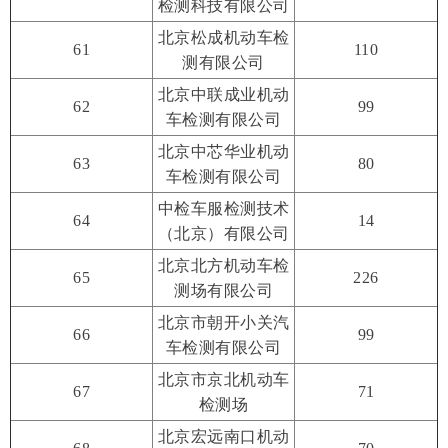
检测科技有限公司
北京松成机动车检
61
110
测有限公司
北京中联成业机动
62
99
车检测有限公司
北京中芯华业机动
63
80
车检测有限公司
中检车服检测技术
64
14
（北京）有限公司
北京北方机动车检
65
226
测场有限公司
北京市朝开小关汽
66
99
车检测有限公司
北京市京北机动车
67
71
检测场
北京宏远南口机动