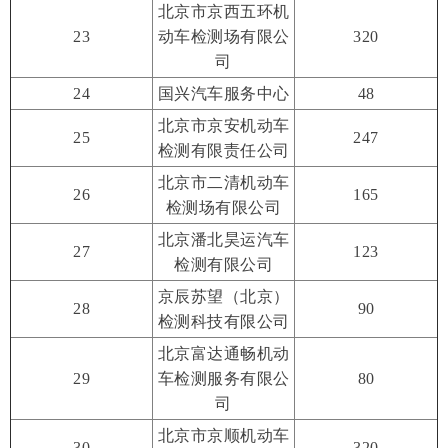
北京市京西五环机
23
动车检测场有限公
320
司
24
国兴汽车服务中心
48
北京市京安机动车
25
247
检测有限责任公司
北京市二清机动车
26
165
检测场有限公司
北京潘北昊运汽车
27
123
检测有限公司
京辰苏望（北京）
28
90
检测科技有限公司
北京富达通畅机动
29
车检测服务有限公
80
司
北京市京顺机动车
30
320