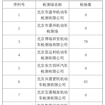
序列号
检测场名称
检验量
北京市盛华机动车
1
0
检测有限公司
北京市通州机动车
2
0
检测场
北京博瑞祥安机动
3
78
车检测场有限公司
北京亚运村机动车
4
0
检测有限公司
北京东方四环汽车
5
0
检测有限公司
北京兴通爱民机动
6
65
车检测有限公司
北京宝通顺发机动
7
0
车检测有限公司