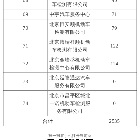
68
45
车检测有限公司
69
中宇汽车服务中心
71
北京恒安顺机动车
70
79
检测有限公司
北京博瑞祥顺机动
71
122
车检测有限公司
北京金峰盛机动车
72
114
检测中心有限公司
北京延隆通达汽车
73
0
服务有限公司
北京市昌平区城北
74
一诺机动车检测服
0
务有限公司
合计
2535
扫一扫在手机打开当前页