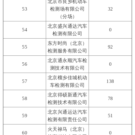
北京市良乡机动车
53
检测场有限公司
32
（分场）
北京盛兴通达汽车
54
0
检测有限公司
东方时尚（北京）
55
92
检测服务有限公司
北京通永顺汽车检
56
0
测技术有限公司
北京榴乡佳城机动
57
138
车检测有限公司
北京得硕新通汽车
58
78
检测技术有限公司
北京兴通运达汽车
59
51
检测有限责任公司
火天禄马（北京）
60
0