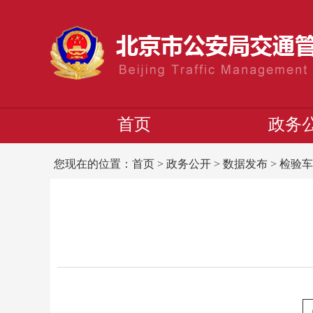
首页
政务
您现在的位置：
首页
>
政务公开
>
数据发布
>
检验车