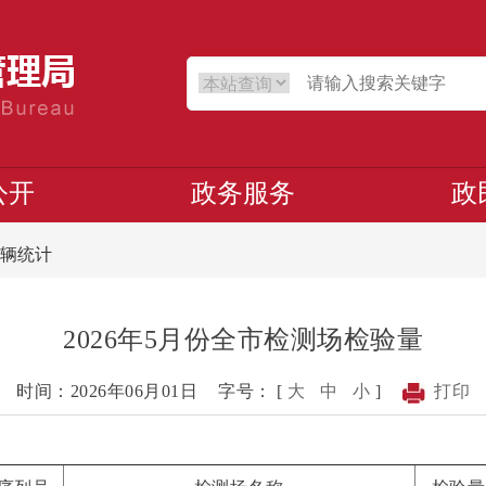
公开
政务服务
政
辆统计
2026年5月份全市检测场检验量
时间：2026年06月01日
字号： [
大
中
小
]
打印