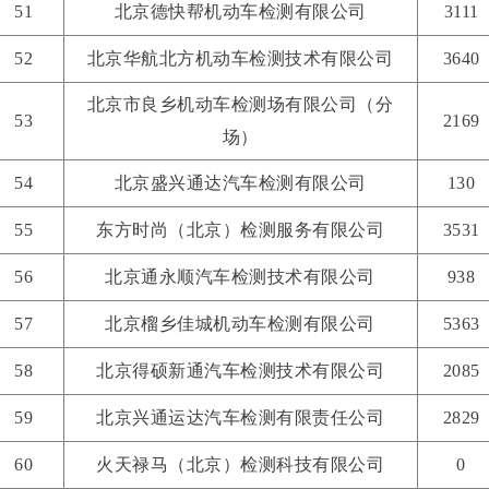
51
北京德快帮机动车检测有限公司
3111
52
北京华航北方机动车检测技术有限公司
3640
北京市良乡机动车检测场有限公司（分
53
2169
场）
54
北京盛兴通达汽车检测有限公司
130
55
东方时尚（北京）检测服务有限公司
3531
56
北京通永顺汽车检测技术有限公司
938
57
北京榴乡佳城机动车检测有限公司
5363
58
北京得硕新通汽车检测技术有限公司
2085
59
北京兴通运达汽车检测有限责任公司
2829
60
火天禄马（北京）检测科技有限公司
0