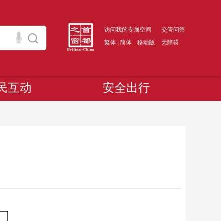
访问我的专属空间
交管问答
繁体
|
简体
移动版
无障碍
民互动
安全出行