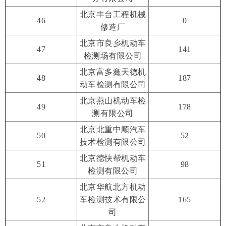
北京丰台工程机械
46
0
修造厂
北京市良乡机动车
47
141
检测场有限公司
北京富多鑫天德机
48
187
动车检测有限公司
北京燕山机动车检
49
178
测有限公司
北京北重中顺汽车
50
52
技术检测有限公司
北京德快帮机动车
51
98
检测有限公司
北京华航北方机动
52
车检测技术有限公
165
司