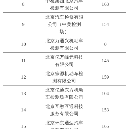
中检集团北京汽车
8
163
检测有限公司
北京汽车检修有限
9
公司（中美检测
154
场）
北京万通兴机动车
10
0
检测有限公司
北京亿万峰元科技
11
145
有限公司
北京宗源机动车检
12
159
测有限公司
北京亿通东方机动
13
104
车检测场有限公司
北京互融互通科技
14
153
服务有限公司
北京环京通达汽车
15
165