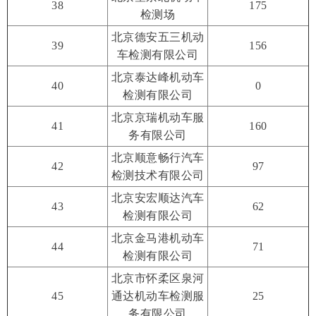
38
175
检测场
北京德安五三机动
39
156
车检测有限公司
北京泰达峰机动车
40
0
检测有限公司
北京京瑞机动车服
41
160
务有限公司
北京顺意畅行汽车
42
97
检测技术有限公司
北京安宏顺达汽车
43
62
检测有限公司
北京金马港机动车
44
71
检测有限公司
北京市怀柔区泉河
45
通达机动车检测服
25
务有限公司