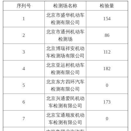
序列号
检测场名称
检验量
北京市盛华机动车
1
154
检测有限公司
北京市通州机动车
2
86
检测场
北京博瑞祥安机动
3
112
车检测场有限公司
北京亚运村机动车
4
182
检测有限公司
北京东方四环汽车
5
0
检测有限公司
北京兴通爱民机动
6
173
车检测有限公司
北京宝通顺发机动
7
0
车检测有限公司