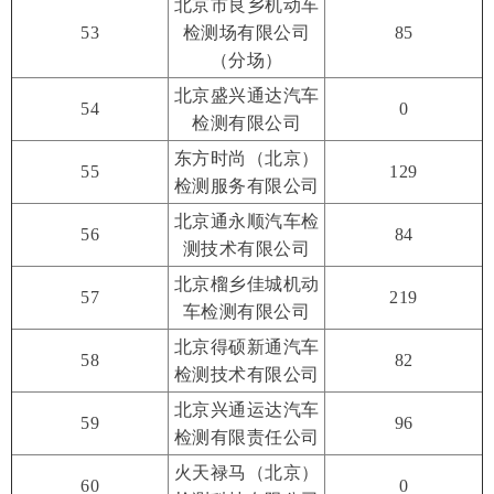
北京市良乡机动车
53
检测场有限公司
85
（分场）
北京盛兴通达汽车
54
0
检测有限公司
东方时尚（北京）
55
129
检测服务有限公司
北京通永顺汽车检
56
84
测技术有限公司
北京榴乡佳城机动
57
219
车检测有限公司
北京得硕新通汽车
58
82
检测技术有限公司
北京兴通运达汽车
59
96
检测有限责任公司
火天禄马（北京）
60
0