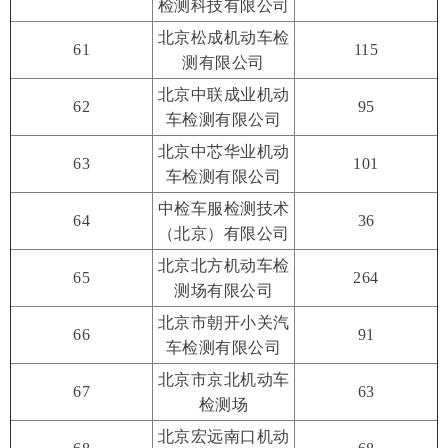
检测科技有限公司
北京松成机动车检
61
115
测有限公司
北京中联成业机动
62
95
车检测有限公司
北京中芯华业机动
63
101
车检测有限公司
中检车服检测技术
64
36
（北京）有限公司
北京北方机动车检
65
264
测场有限公司
北京市朝开小关汽
66
91
车检测有限公司
北京市京北机动车
67
63
检测场
北京宏远南口机动