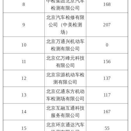
中检集团北京汽车
8
168
检测有限公司
北京汽车检修有限
9
公司（中美检测
207
场）
北京万通兴机动车
10
0
检测有限公司
北京亿万峰元科技
11
156
有限公司
北京宗源机动车检
12
137
测有限公司
北京亿通东方机动
13
117
车检测场有限公司
北京互融互通科技
14
167
服务有限公司
北京环京通达汽车
15
55