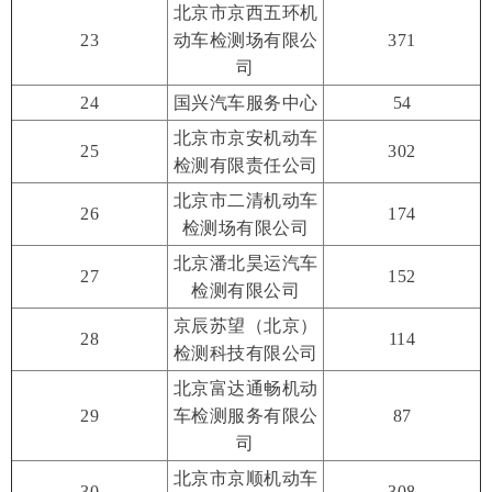
北京市京西五环机
23
动车检测场有限公
371
司
24
国兴汽车服务中心
54
北京市京安机动车
25
302
检测有限责任公司
北京市二清机动车
26
174
检测场有限公司
北京潘北昊运汽车
27
152
检测有限公司
京辰苏望（北京）
28
114
检测科技有限公司
北京富达通畅机动
29
车检测服务有限公
87
司
北京市京顺机动车
30
308