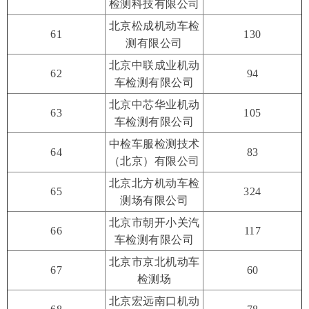
检测科技有限公司
北京松成机动车检
61
130
测有限公司
北京中联成业机动
62
94
车检测有限公司
北京中芯华业机动
63
105
车检测有限公司
中检车服检测技术
64
83
（北京）有限公司
北京北方机动车检
65
324
测场有限公司
北京市朝开小关汽
66
117
车检测有限公司
北京市京北机动车
67
60
检测场
北京宏远南口机动