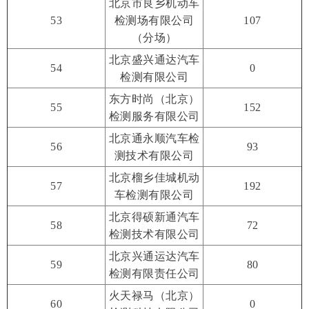
北京市良乡机动车
53
检测场有限公司
107
（分场）
北京盛兴通达汽车
54
0
检测有限公司
东方时尚（北京）
55
152
检测服务有限公司
北京通永顺汽车检
56
93
测技术有限公司
北京榴乡佳城机动
57
192
车检测有限公司
北京得硕新通汽车
58
72
检测技术有限公司
北京兴通运达汽车
59
80
检测有限责任公司
火天禄马（北京）
60
0