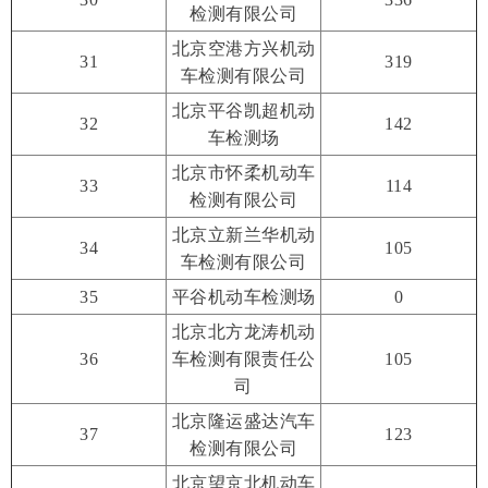
检测有限公司
北京空港方兴机动
31
319
车检测有限公司
北京平谷凯超机动
32
142
车检测场
北京市怀柔机动车
33
114
检测有限公司
北京立新兰华机动
34
105
车检测有限公司
35
平谷机动车检测场
0
北京北方龙涛机动
36
车检测有限责任公
105
司
北京隆运盛达汽车
37
123
检测有限公司
北京望京北机动车