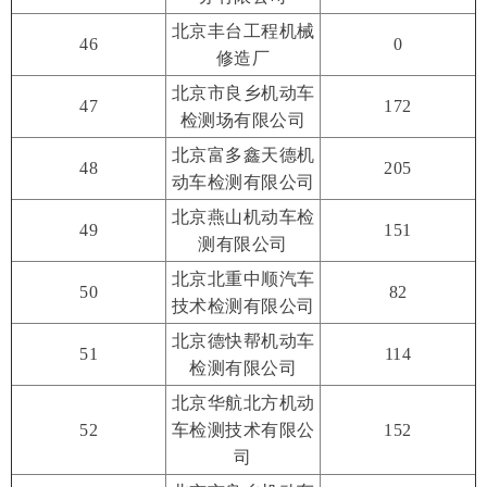
北京丰台工程机械
46
0
修造厂
北京市良乡机动车
47
172
检测场有限公司
北京富多鑫天德机
48
205
动车检测有限公司
北京燕山机动车检
49
151
测有限公司
北京北重中顺汽车
50
82
技术检测有限公司
北京德快帮机动车
51
114
检测有限公司
北京华航北方机动
52
车检测技术有限公
152
司