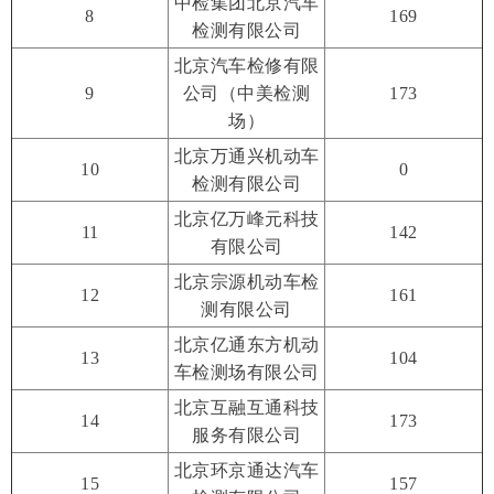
中检集团北京汽车
8
169
检测有限公司
北京汽车检修有限
9
公司（中美检测
173
场）
北京万通兴机动车
10
0
检测有限公司
北京亿万峰元科技
11
142
有限公司
北京宗源机动车检
12
161
测有限公司
北京亿通东方机动
13
104
车检测场有限公司
北京互融互通科技
14
173
服务有限公司
北京环京通达汽车
15
157