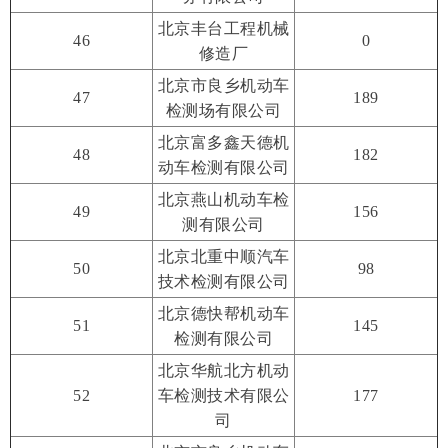
北京丰台工程机械
46
0
修造厂
北京市良乡机动车
47
189
检测场有限公司
北京富多鑫天德机
48
182
动车检测有限公司
北京燕山机动车检
49
156
测有限公司
北京北重中顺汽车
50
98
技术检测有限公司
北京德快帮机动车
51
145
检测有限公司
北京华航北方机动
52
车检测技术有限公
177
司