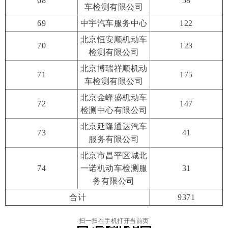
68
58
车检测有限公司
69
中宇汽车服务中心
122
北京恒安顺机动车
70
123
检测有限公司
北京博瑞祥顺机动
71
175
车检测有限公司
北京金峰盛机动车
72
147
检测中心有限公司
北京延隆通达汽车
73
41
服务有限公司
北京市昌平区城北
74
一诺机动车检测服
31
务有限公司
合计
9371
扫一扫在手机打开当前页