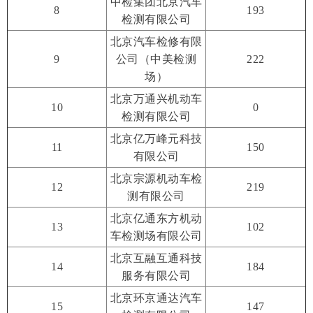
中检集团北京汽车
8
193
检测有限公司
北京汽车检修有限
9
公司（中美检测
222
场）
北京万通兴机动车
10
0
检测有限公司
北京亿万峰元科技
11
150
有限公司
北京宗源机动车检
12
219
测有限公司
北京亿通东方机动
13
102
车检测场有限公司
北京互融互通科技
14
184
服务有限公司
北京环京通达汽车
15
147