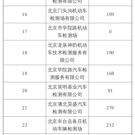
检测有限公司
北京门头沟机动车
16
109
检测场有限公司
北京市学院路机动
17
0
车检测场
北京龙泉神韵机动
18
车技术检测服务有
190
限公司
北京学院路汽车检
19
168
测服务有限公司
北京英明基业汽车
20
91
检测有限公司
北京潘北昊盛汽车
21
276
检测有限公司
北京丰台岳各庄机
22
212
动车辆检测场