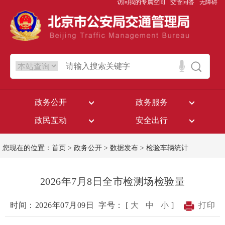
访问我的专属空间
交管问答
无障碍
政务公开
政务服务
政民互动
安全出行
您现在的位置：
首页
>
政务公开
>
数据发布
>
检验车辆统计
2026年7月8日全市检测场检验量
时间：2026年07月09日
字号： [
大
中
小
]
打印