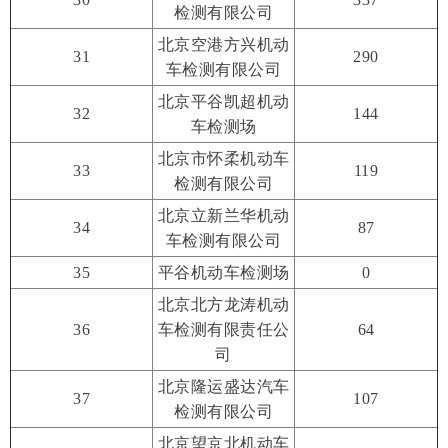
检测有限公司
北京空港方兴机动
31
290
车检测有限公司
北京平谷凯超机动
32
144
车检测场
北京市怀柔机动车
33
119
检测有限公司
北京立新兰华机动
34
87
车检测有限公司
35
平谷机动车检测场
0
北京北方龙涛机动
36
车检测有限责任公
64
司
北京隆运盛达汽车
37
107
检测有限公司
北京望京北机动车