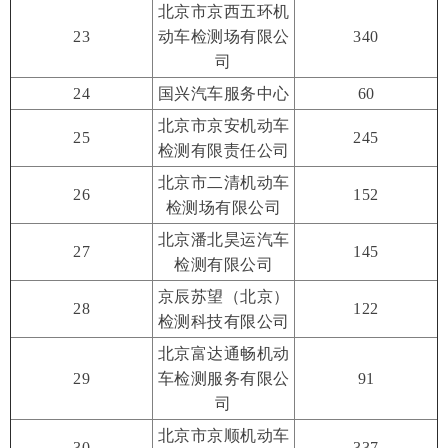
北京市京西五环机
23
动车检测场有限公
340
司
24
国兴汽车服务中心
60
北京市京安机动车
25
245
检测有限责任公司
北京市二清机动车
26
152
检测场有限公司
北京潘北昊运汽车
27
145
检测有限公司
京辰苏望（北京）
28
122
检测科技有限公司
北京富达通畅机动
29
车检测服务有限公
91
司
北京市京顺机动车
30
337