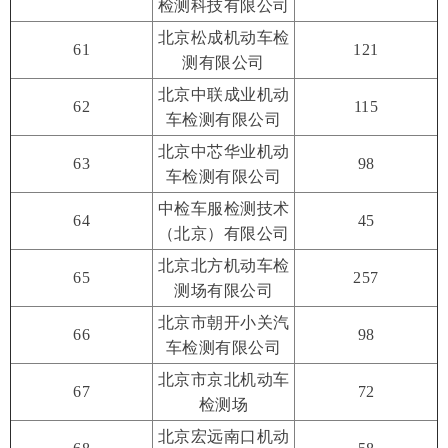
检测科技有限公司
北京松成机动车检
61
121
测有限公司
北京中联成业机动
62
115
车检测有限公司
北京中芯华业机动
63
98
车检测有限公司
中检车服检测技术
64
45
（北京）有限公司
北京北方机动车检
65
257
测场有限公司
北京市朝开小关汽
66
98
车检测有限公司
北京市京北机动车
67
72
检测场
北京宏远南口机动