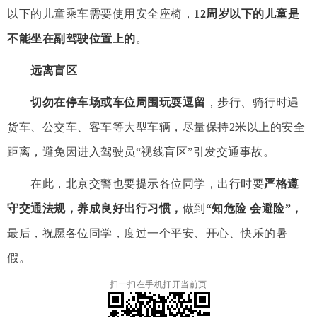
以下的儿童乘车需要使用安全座椅，
12
周岁以下的儿童是
不能坐在副驾驶位置上的
。
远离盲区
切勿在停车场或车位周围玩耍逗留
，步行、骑行时遇
货车、公交车、客车等大型车辆，尽量保持
2
米以上的安全
距离，避免因进入驾驶员
“
视线盲区
”
引发交通事故。
在此，北京交警也要
提示各位同学，出行时要
严格遵
守交通法规，
养成良好出行习惯，
做到
“
知危险
会避险”，
最后，祝愿各位同学，度过一个平安、开心、快乐的暑
假。
扫一扫在手机打开当前页