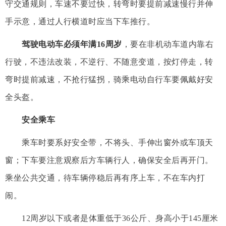
守交通规则，车速不要过快，转弯时要提前减速慢行并伸
手示意，通过人行横道时应当下车推行。
驾驶电动车必须年满
16
周岁
，要在非机动车道内靠右
行驶，不违法改装，不逆行、不随意变道，按灯停走，转
弯时提前减速，不抢行猛拐，骑乘电动自行车要佩戴好安
全头盔。
安全乘车
乘车时要系好安全带，不将头、手伸出窗外或车顶天
窗；下车要注意观察后方车辆行人，确保安全后再开门。
乘坐公共交通，待车辆停稳后再有序上车，不在车内打
闹。
12
周岁以下或者是体重低于
36
公斤、身高小于
145
厘米