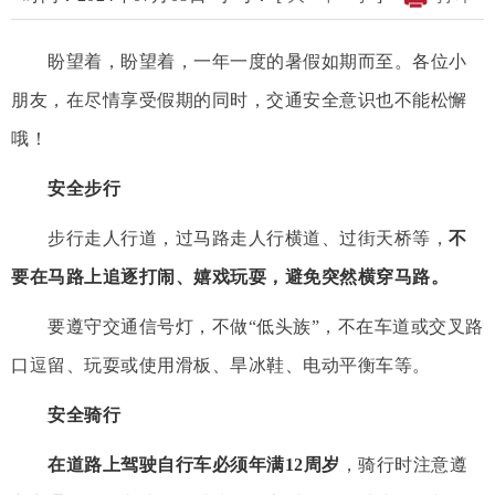
盼望着，盼望着，
一年一度的暑假如期而至。各位小
朋友，在尽情享受假期的同时，交通安全意识也不能松懈
哦！
安全步行
步行走人行道，过马路走人行横道、过街天桥等，
不
要在马路上追逐打闹、嬉戏玩耍，避免突然横穿马路。
要遵守交通信号灯，不做
“
低头族
”
，不在车道或交叉路
口逗留、玩耍或使用滑板、旱冰鞋、电动平衡车等。
安全骑行
在道路上驾驶自行车必须年满
12
周岁
，骑行时注意遵