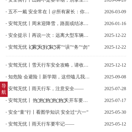
五不一戴 安全常在丨@所有家长：你戴头盔的样子，是孩子最好的榜样！
2026-03-09
安驾无忧丨周末迎降雪，路面或结冰！这份「小贴士」请收好
2026-01-16
安全提示丨再说一次：远离大型车辆视野盲区！
2025-12-22
安驾无忧丨҉҉҈雾 ҉҉҈天 ҉҉҈行 ҉҉҈车 ҉҉҈“雾”“误”“务”“勿”
2025-12-22
安驾无忧丨雪天行车安全攻略，请收好！
2025-12-12
知危险 会避险丨新学期，这些嗑儿我们必须反复跟小朋友唠唠~
2025-09-08
导
安驾无忧丨雨天行车，注意安全——
2025-07-28
航
安驾无忧丨 热 ҉҉҈ 热 ҉҉҈ 热 ҉҉҈ 热 ҉҉҈ 热 ҉҉҈天开车要注意——
2025-07-17
安全“童”行丨看图学知识 安全过“六一”
2025-05-30
安驾无忧丨雨天行车要牢记——
2025-05-12