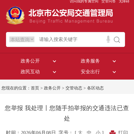
访问我的专属空间
交管问答
无障碍
政务公开
政务服务
政民互动
安全出行
您现在的位置：
首页
>
政务公开
>
交管动态
>
各区动态
您举报 我处理丨您随手拍举报的交通违法已查
处
时间：2026年06月08日
字号： [
大
中
小
]
打印