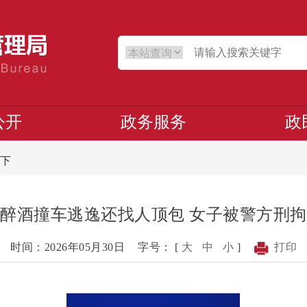
公开
政务服务
政
下
醉酒撞车逃逸还找人顶包 女子被警方刑拘
时间：2026年05月30日
字号： [
大
中
小
]
打印