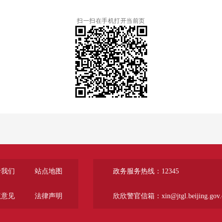
扫一扫在手机打开当前页
于我们
站点地图
政务服务热线：12345
议意见
法律声明
欣欣警官信箱：xin@jtgl.beijing.gov.