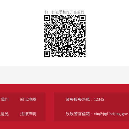
扫一扫在手机打开当前页
于我们
站点地图
政务服务热线：12345
议意见
法律声明
欣欣警官信箱：xin@jtgl.beijing.gov.