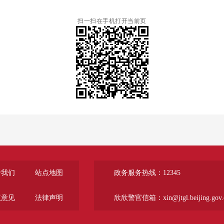
扫一扫在手机打开当前页
于我们
站点地图
政务服务热线：12345
议意见
法律声明
欣欣警官信箱：xin@jtgl.beijing.gov.