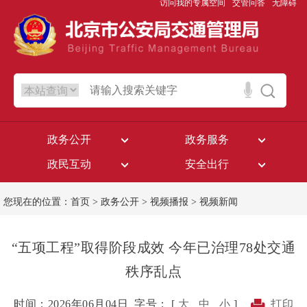
访问我的专属空间
交管问答
无障碍
政务公开
政务服务
政民互动
安全出行
您现在的位置：
首页
>
政务公开
>
视频播报
>
视频新闻
“五项工程”取得阶段成效 今年已治理78处交通
秩序乱点
时间：2026年06月04日
字号： [
大
中
小
]
打印