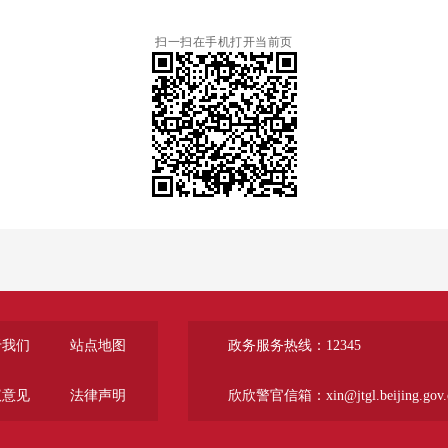
扫一扫在手机打开当前页
于我们
站点地图
政务服务热线：12345
议意见
法律声明
欣欣警官信箱：xin@jtgl.beijing.gov.