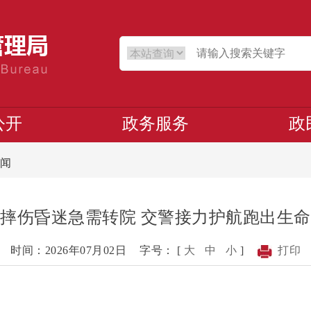
公开
政务服务
政
闻
摔伤昏迷急需转院 交警接力护航跑出生
时间：2026年07月02日
字号： [
大
中
小
]
打印