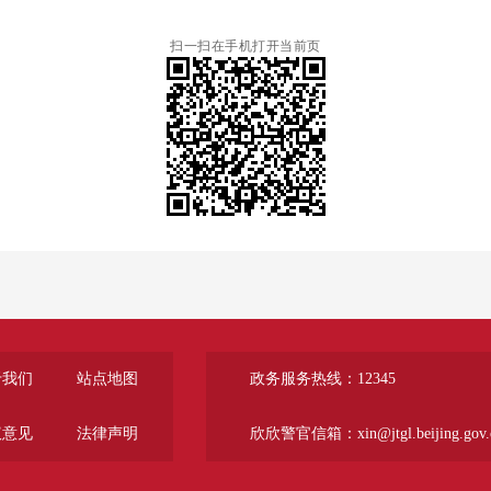
扫一扫在手机打开当前页
于我们
站点地图
政务服务热线：12345
议意见
法律声明
欣欣警官信箱：xin@jtgl.beijing.gov.