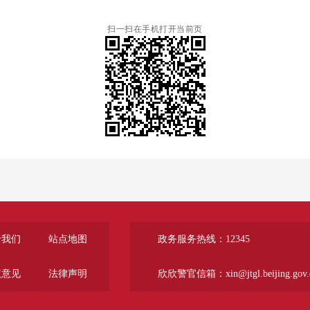
扫一扫在手机打开当前页
于我们
站点地图
政务服务热线：12345
议意见
法律声明
欣欣警官信箱：xin@jtgl.beijing.gov.