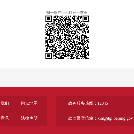
扫一扫在手机打开当前页
于我们
站点地图
政务服务热线：12345
议意见
法律声明
欣欣警官信箱：xin@jtgl.beijing.gov.