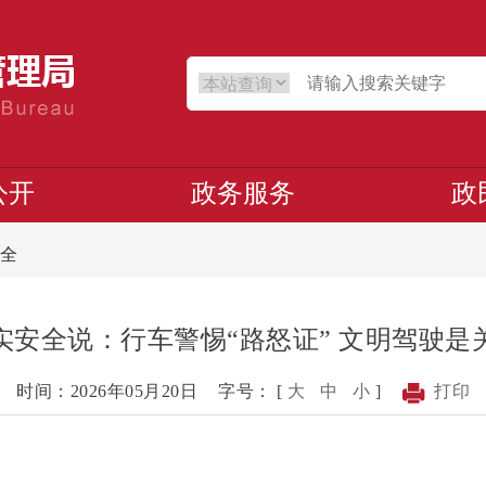
公开
政务服务
政
全
实安全说：行车警惕“路怒证” 文明驾驶是
时间：2026年05月20日
字号： [
大
中
小
]
打印