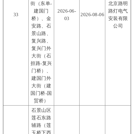
街（东单-
北京路明
建国门
2026-06-
路灯电气
33
2026-08-06
桥）、金
03
安装有限
安路、石
公司
景山路、
复兴路、
复兴门外
大街（石
担路-复兴
门桥）、
建国门外
大街（建
国门桥-国
贸桥）
石景山区
莲石东路
辅路（莲
玉桥下西