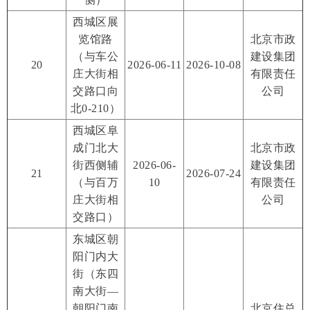
西城区展
览馆路
北京市政
（与车公
建设集团
20
2026-06-11
2026-10-08
庄大街相
有限责任
交路口向
公司
北0-210）
西城区阜
成门北大
北京市政
街西侧辅
2026-06-
建设集团
21
2026-07-24
（与百万
10
有限责任
庄大街相
公司
交路口）
东城区朝
阳门内大
街（东四
南大街—
朝阳门南
北京住总