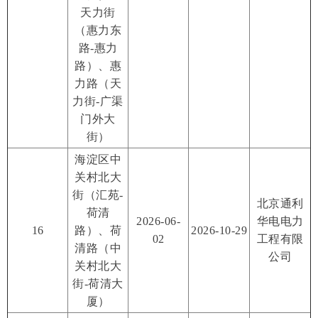
天力街
（惠力东
路-惠力
路）、惠
力路（天
力街-广渠
门外大
街）
海淀区中
关村北大
街（汇苑-
北京通利
荷清
2026-06-
华电电力
16
路）、荷
2026-10-29
02
工程有限
清路（中
公司
关村北大
街-荷清大
厦）