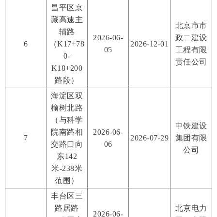
昌平区京
藏高速主
北京市市
辅路
2026-06-
政二建设
6
（K17+78
2026-12-01
05
工程有限
0-
责任公司
K18+200
路段）
海淀区双
榆树北路
（与科学
中铁建设
院南路相
2026-06-
7
2026-07-29
集团有限
交路口向
06
公司
东142
米-238米
范围）
丰台区三
路居路
北京电力
2026-06-