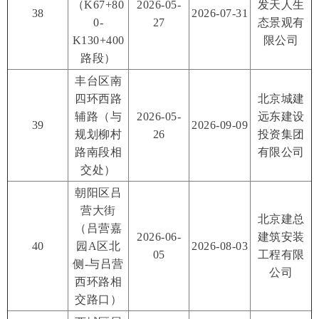
（K67+80
2026-05-
发天人生
38
2026-07-31
0-
27
态景观有
K130+400
限公司
路段）
丰台区南
四环西路
北京城建
辅路（与
2026-05-
远东建设
39
2026-09-09
规划柳村
26
投资集团
路南段相
有限公司
交处）
朝阳区吕
营大街
北京建总
（吕营嘉
2026-06-
建筑安装
40
园A区北
2026-08-03
05
工程有限
侧-与吕营
公司
西环路相
交路口）