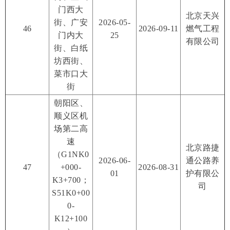
门西大
北京天兴
街、广安
2026-05-
46
2026-09-11
燃气工程
门内大
25
有限公司
街、白纸
坊西街、
菜市口大
街
朝阳区、
顺义区机
场第二高
速
北京路捷
（G1NK0
2026-06-
通公路养
47
+000-
2026-08-31
01
护有限公
K3+700；
司
S51K0+00
0-
K12+100