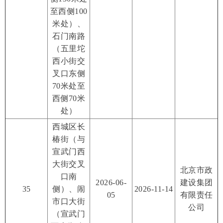
至西侧100
米处）、
石门南路
（五里坨
西小街交
叉口东侧
70米处至
西侧70米
处）
西城区长
椿街（与
宣武门西
大街交叉
北京市政
口南
2026-06-
建设集团
35
侧）、闹
2026-11-14
05
有限责任
市口大街
公司
（宣武门