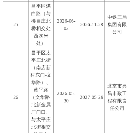
昌平区满
白路（与
中铁三局
楼自庄北
2026-06-
25
2026-11-28
集团有限
桥相交处
02
公司
西20米
处）
昌平区太
平庄北街
（南店新
村东门-文
华路）、
北京市兴
黄平路
2026-05-
昌市政工
26
（文华路-
2027-05-29
30
程有限责
北新金属
任公司
厂门口、
与太平庄
北街相交