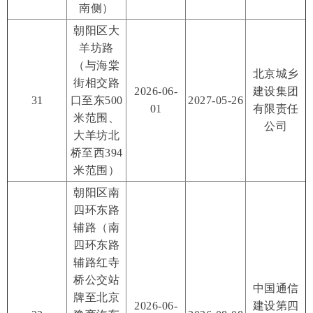
南侧）
朝阳区大
羊坊路
（与海棠
北京城乡
街相交路
2026-06-
建设集团
31
口至东500
2027-05-26
01
有限责任
米范围、
公司
大羊坊北
桥至西394
米范围）
朝阳区南
四环东路
辅路（南
四环东路
辅路红寺
桥公交站
中国通信
牌至北京
2026-06-
建设第四