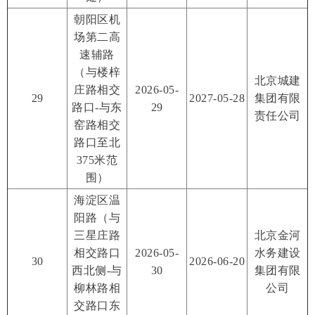
朝阳区机
场第二高
速辅路
（与楼梓
北京城建
庄路相交
2026-05-
29
2027-05-28
集团有限
路口-与东
29
责任公司
窑路相交
路口至北
375米范
围）
海淀区温
阳路（与
三星庄路
北京金河
相交路口
2026-05-
水务建设
30
2026-06-20
西北侧-与
30
集团有限
柳林路相
公司
交路口东