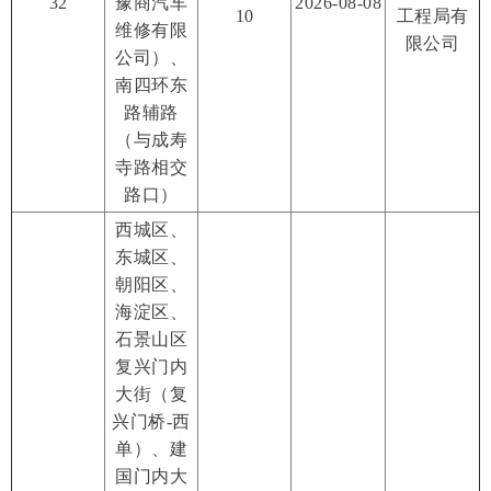
32
豫商汽车
2026-08-08
10
工程局有
维修有限
限公司
公司）、
南四环东
路辅路
（与成寿
寺路相交
路口）
西城区、
东城区、
朝阳区、
海淀区、
石景山区
复兴门内
大街（复
兴门桥-西
单）、建
国门内大