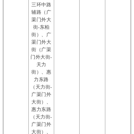
三环中路
辅路（广
渠门外大
街-东柏
街）、广
渠门外大
街（广渠
门外大街-
天力
街）、惠
力东路
（天力街-
广渠门外
大街）、
惠力东路
（天力街-
广渠门外
大街）、