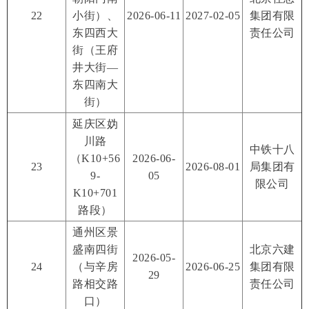
22
小街）、
2026-06-11
2027-02-05
集团有限
东四西大
责任公司
街（王府
井大街—
东四南大
街）
延庆区妫
川路
中铁十八
（K10+56
2026-06-
23
2026-08-01
局集团有
9-
05
限公司
K10+701
路段）
通州区景
盛南四街
北京六建
2026-05-
24
（与辛房
2026-06-25
集团有限
29
路相交路
责任公司
口）