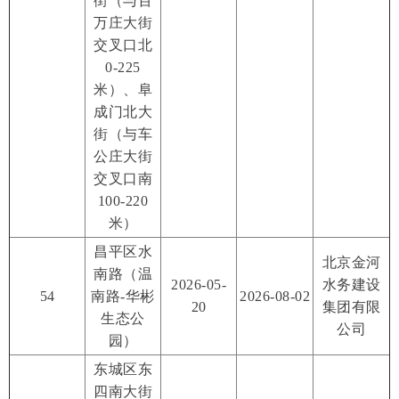
街（与百
万庄大街
交叉口北
0-225
米）、阜
成门北大
街（与车
公庄大街
交叉口南
100-220
米）
昌平区水
北京金河
南路（温
2026-05-
水务建设
54
南路-华彬
2026-08-02
20
集团有限
生态公
公司
园）
东城区东
四南大街