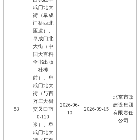
成门北大
街（阜成
门桥西北
匝道）、
阜成门北
大街（中
国大百科
全书出版
社楼
前）、阜
成门北大
街（与百
北京市政
万庄大街
2026-06-
建设集团
53
交叉口南
2026-09-15
10
有限责任
0-120
公司
米）、阜
成门北大