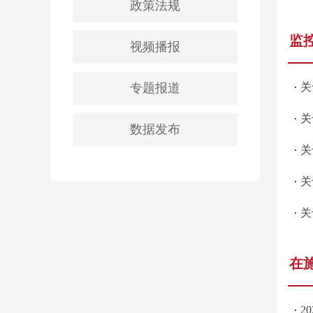
政策法规
监
视频播报
专题报道
关
关
数据发布
关
关
关
在
2