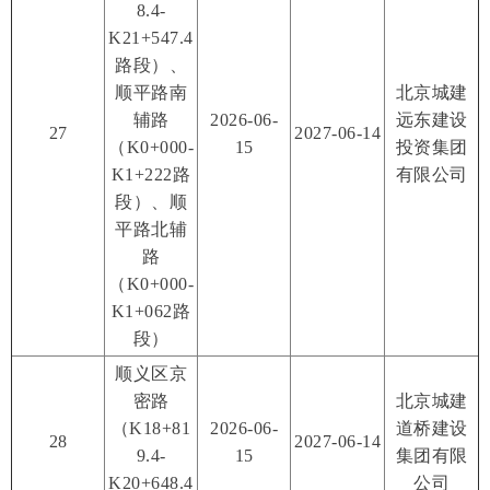
8.4-
K21+547.4
路段）、
顺平路南
北京城建
辅路
2026-06-
远东建设
27
2027-06-14
（K0+000-
15
投资集团
K1+222路
有限公司
段）、顺
平路北辅
路
（K0+000-
K1+062路
段）
顺义区京
密路
北京城建
（K18+81
2026-06-
道桥建设
28
2027-06-14
9.4-
15
集团有限
K20+648.4
公司