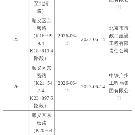
至北清
司
路）
顺义区京
密路
北京市市
（K16+99
2026-06-
政二建设
25
2027-06-14
9.4-
15
工程有限
K18+819.4
责任公司
路段）
顺义区京
密路
中铁广州
（K21+54
2026-06-
工程局集
26
2027-06-14
7.4-
15
团有限公
K23+897.5
司
路段）
顺义区京
密路
（K20+64