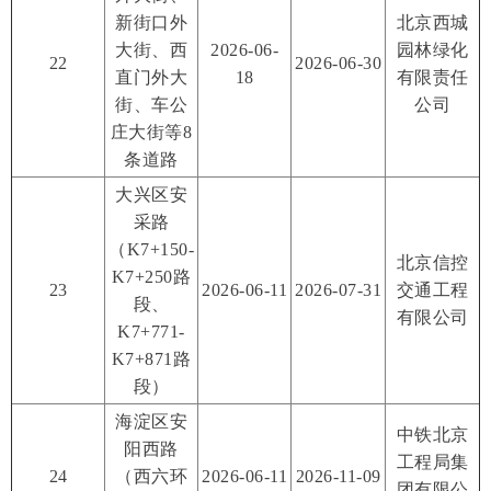
新街口外
北京西城
大街、西
2026-06-
园林绿化
22
2026-06-30
直门外大
18
有限责任
街、车公
公司
庄大街等8
条道路
大兴区安
采路
（K7+150-
北京信控
K7+250路
23
2026-06-11
2026-07-31
交通工程
段、
有限公司
K7+771-
K7+871路
段）
海淀区安
中铁北京
阳西路
工程局集
24
（西六环
2026-06-11
2026-11-09
团有限公