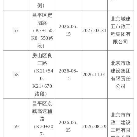
侧）
昌平区定
北京城建
泗路
2026-06-
五市政工
57
（K7+150-
2027-03-31
15
程集团有
K8+550路
限公司
段）
房山区良
三路
北京市政
（K21+54
2026-06-
建设集团
58
2026-11-01
0-
15
有限责任
K21+670
公司
路段）
昌平区京
藏高速辅
北京市市
路
2026-06-
政二建设
59
（K20+20
2026-08-29
05
工程有限
7-