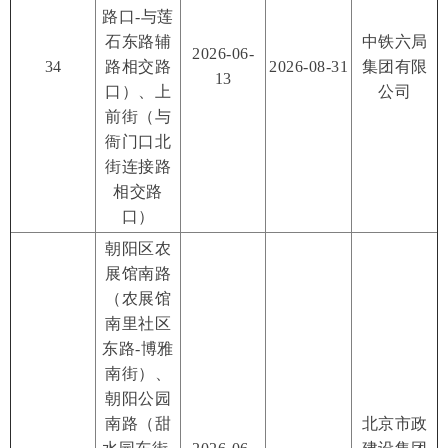
路口-与莲
石东路辅
中铁六局
2026-06-
34
路相交路
2026-08-31
集团有限
13
口）、上
公司
前街（与
衙门口北
街连接路
相交路
口）
朝阳区农
展馆南路
（农展馆
南里社区
东路-博雅
南街）、
朝阳公园
南路（甜
北京市政