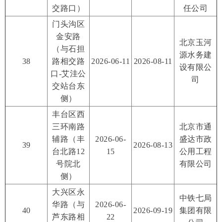
交路口）
任公司
门头沟区
金安路
北京玉河
（与石担
源水务建
38
路相交路
2026-06-11
2026-08-11
设有限公
口-艾洼公
司
交站台东
侧）
丰台区西
三环南路
北京市通
辅路（丰
2026-06-
盛达市政
39
2026-08-13
台北路12
15
公用工程
号院北
有限公司
侧）
大兴区永
中铁七局
华路（与
2026-06-
40
2026-09-19
集团有限
芦东路相
22