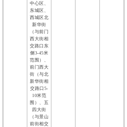
中心区、
东城区、
西城区北
新华街
（与前门
西大街相
交路口东
侧3-45米
范围）、
前门西大
街（与北
新华街相
交路口5-
10米范
围）、五
四大街
（与景山
前街相交