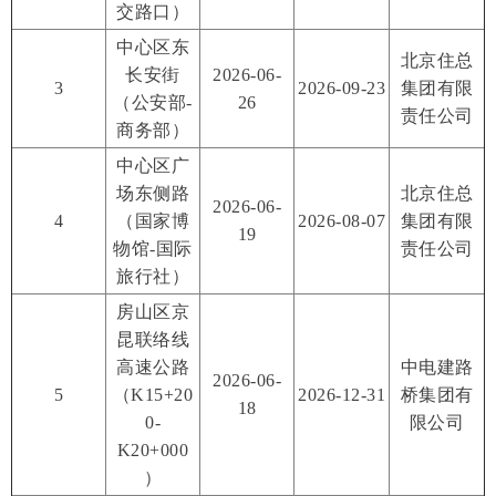
交路口）
中心区东
北京住总
长安街
2026-06-
3
2026-09-23
集团有限
（公安部-
26
责任公司
商务部）
中心区广
场东侧路
北京住总
2026-06-
4
（国家博
2026-08-07
集团有限
19
物馆-国际
责任公司
旅行社）
房山区京
昆联络线
高速公路
中电建路
2026-06-
5
（K15+20
2026-12-31
桥集团有
18
0-
限公司
K20+000
）