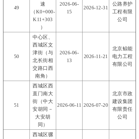
速
2026-06-
公路养护
49
2026-12-31
（K0+000-
15
工程有限
K11+303
公司
）
中心区、
西城区文
北京鲸能
津街（与
2026-06-
50
2026-11-21
电力工程
北长街相
13
有限公司
交路口西
南角）
西城区西
直门南大
北京市政
街（中大
建设集团
51
2026-06-11
2026-07-20
安胡同－
有限责任
大安胡
公司
同）
西城区骡