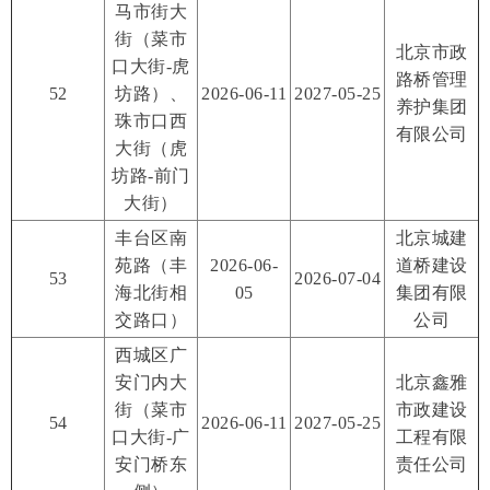
马市街大
街（菜市
北京市政
口大街-虎
路桥管理
52
坊路）、
2026-06-11
2027-05-25
养护集团
珠市口西
有限公司
大街（虎
坊路-前门
大街）
丰台区南
北京城建
苑路（丰
2026-06-
道桥建设
53
2026-07-04
海北街相
05
集团有限
交路口）
公司
西城区广
安门内大
北京鑫雅
街（菜市
市政建设
54
2026-06-11
2027-05-25
口大街-广
工程有限
安门桥东
责任公司