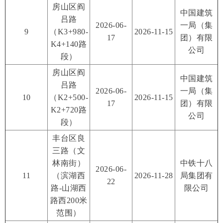
房山区阎
中国建筑
吕路
2026-06-
一局（集
9
（K3+980-
2026-11-15
17
团）有限
K4+140路
公司
段）
房山区阎
中国建筑
吕路
2026-06-
一局（集
10
（K2+500-
2026-11-15
17
团）有限
K2+720路
公司
段）
丰台区良
三路（文
林南街）
中铁十八
2026-06-
11
（滨湖西
2026-11-28
局集团有
22
路-山湖西
限公司
路西200米
范围）