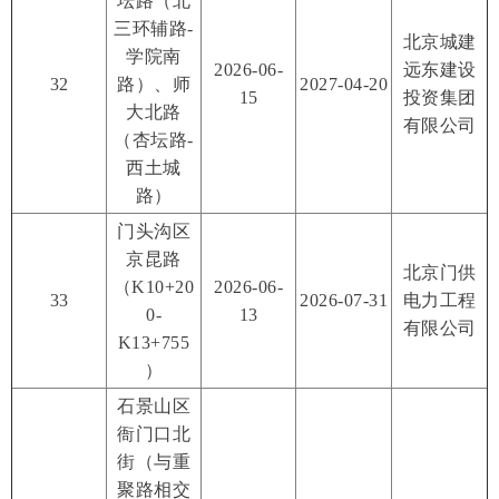
坛路（北
三环辅路-
北京城建
学院南
2026-06-
远东建设
32
路）、师
2027-04-20
15
投资集团
大北路
有限公司
（杏坛路-
西土城
路）
门头沟区
京昆路
北京门供
（K10+20
2026-06-
33
2026-07-31
电力工程
0-
13
有限公司
K13+755
）
石景山区
衙门口北
街（与重
聚路相交