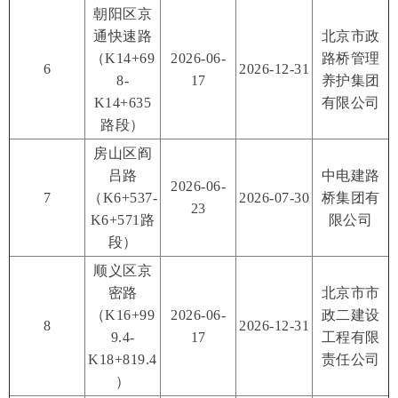
朝阳区京
通快速路
北京市政
（K14+69
2026-06-
路桥管理
6
2026-12-31
8-
17
养护集团
K14+635
有限公司
路段）
房山区阎
吕路
中电建路
2026-06-
7
（K6+537-
2026-07-30
桥集团有
23
K6+571路
限公司
段）
顺义区京
密路
北京市市
（K16+99
2026-06-
政二建设
8
2026-12-31
9.4-
17
工程有限
K18+819.4
责任公司
）