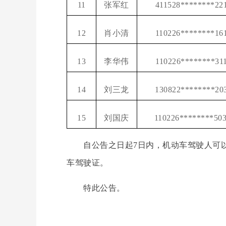
11
张军红
411528********22
12
肖小清
110226********16
13
李华伟
110226********31
14
刘三龙
130822********20
15
刘国庆
110226********50
自公告之日起7日内，机动车驾驶人可以
车驾驶证。
特此公告。