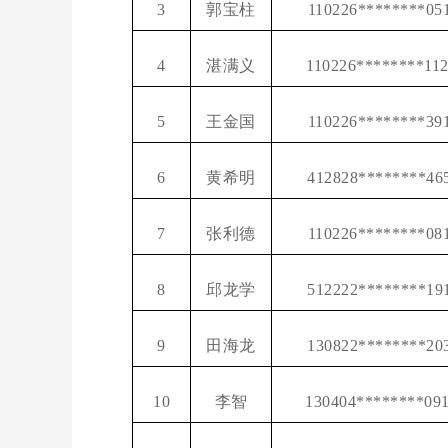
3
郭宝柱
110226********05
4
湛满义
110226********11
5
王金国
110226********39
6
黄希明
412828********46
7
张利德
110226********08
8
邱龙学
512222********19
9
田海龙
130822********20
10
李智
130404********09