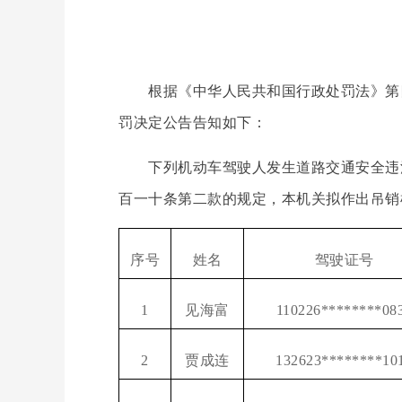
根据《中华人民共和国行政处罚法》第四
罚决定公告告知如下：
下列机动车驾驶人发生道路交通安全违法
百一十条第二款的规定，本机关拟作出吊销
序号
姓名
驾驶证号
1
见海富
110226********08
2
贾成连
132623********10