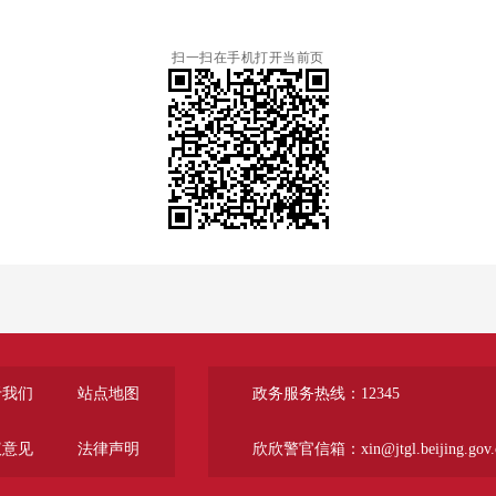
扫一扫在手机打开当前页
于我们
站点地图
政务服务热线：12345
议意见
法律声明
欣欣警官信箱：xin@jtgl.beijing.gov.