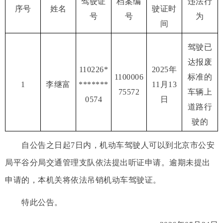
驾驶证
档案编
违法行
序号
姓名
驶证时
号
号
为
间
驾驶已
达报废
110226*
2025年
1100006
标准的
1
李继富
*******
11月13
75572
车辆上
0574
日
道路行
驶的
自公告之日起7日内，机动车驾驶人可以到北京市公安
局平谷分局交通管理支队依法提出听证申请。逾期未提出
申请的，本机关将依法吊销机动车驾驶证。
特此公告。