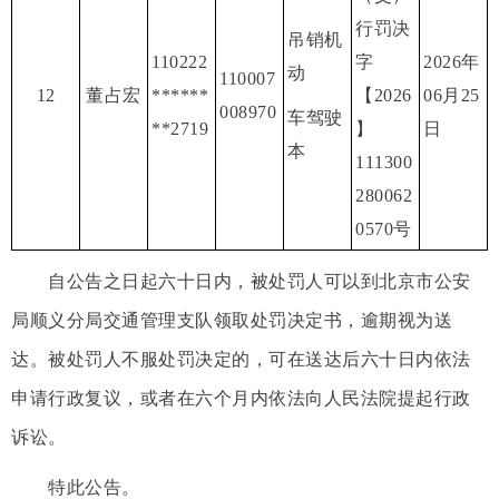
行罚决
吊销机
110222
字
2026年
动
110007
12
董占宏
******
【2026
06月25
008970
车驾驶
**2719
】
日
本
111300
280062
0570号
自公告之日起六十日内，被处罚人可以到北京市公安
局顺义分局交通管理支队领取处罚决定书，逾期视为送
达。被处罚人不服处罚决定的，可在送达后六十日内依法
申请行政复议，或者在六个月内依法向人民法院提起行政
诉讼。
特此公告。