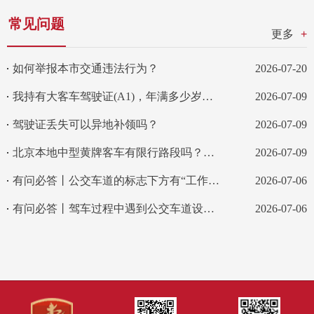
来信数量
已回复数
未回复数量
统计
日 期
常见问题
（件）
量（件）
（件）
时间
更多
+
2025
2025-
年01
278
275
3
02-03
如何举报本市交通违法行为？
2026-07-20
月
我持有大客车驾驶证(A1)，年满多少岁后要降级？
2026-07-09
2025
2025-
年02
262
262
0
03-05
驾驶证丢失可以异地补领吗？
月
2026-07-09
2025
北京本地中型黄牌客车有限行路段吗？需要遵守尾号限行吗？
2026-07-09
2025-
年03
309
304
5
04-03
月
有问必答丨公交车道的标志下方有“工作日”三个字，是什么意思呢?
2026-07-06
2025
有问必答丨驾车过程中遇到公交车道设置了借道区，驾驶私家车可以在借道区变道吗?
2026-07-06
2025-
年04
284
282
2
05-07
月
2025
2025-
293
291
2
年5月
06-02
2025
2025-
246
246
0
年6月
07-03