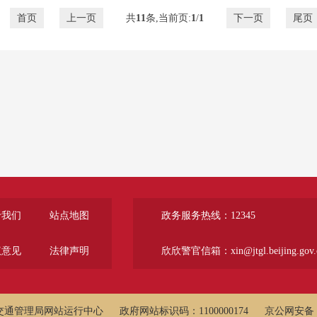
首页
上一页
共
11
条,当前页:
1
/
1
下一页
尾页
于我们
站点地图
政务服务热线：12345
议意见
法律声明
欣欣警官信箱：xin@jtgl.beijing.gov.
交通管理局网站运行中心
政府网站标识码：1100000174
京公网安备 11