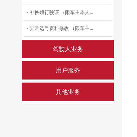
补换领行驶证 （限车主本人...
•
异常选号资料修改 （限车主...
•
驾驶人业务
如何申领电子驾驶证
•
用户服务
如何更换电子驾驶证照片
•
如何下载、注册“交管12123”A...
•
其他业务
互联网学法减分功能操作说明
•
忘记“交管12123”APP登录密码...
•
电动自行车注册登记
•
变更驾驶证联系方式 （限驾...
•
如何使用“交管12123”APP咨询...
•
残疾人通行证
•
驾驶证审验业务 （限驾驶人...
•