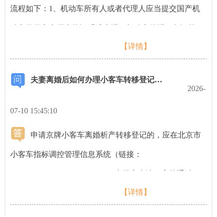
流程如下：1、机动车所有人或者代理人应当提交国产机
动车的整车出厂合格证明或者进口机动车的进口凭证等申
【详情】
请资料；不属于免检的机动车，还应当提交机动车安全技
术检验合格证明，到查验机动车的地点查验机动车。机动
夫妻离婚后如何办理小客车转移登记手续
车制造厂新车出厂查验信息已实现与北京市公安局交通管
2026-
理局车辆管理所联网的，免予交验机动车直接申请办理注
07-10 15:45:10
册登记。2、查验机动车合格后，机动车所有人或者代理
申请京牌小客车离婚析产转移登记的，应在北京市
人应当提交办理注册登记的申请资料到办理注册登记的地
小客车指标调控管理信息系统（链接：
点申请注册登记。提示：在本市办理小客车注册登记，机
https://xkczb.jtw.beijing.gov.cn/）中提交申请，审核通过取
动车所有人需取得本市小客车配置或更新指标后，才能办
【详情】
得核查结果后，车辆登记所有人和受让方需共同到车管分
理相关手续。二、通过“交管12123”APP申请注册登记相关
所办理转移登记。具体手续可查看“京牌小客车变更或转