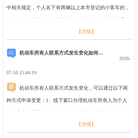
志”。因此，机动车号牌不能随机动车过户。
中相关规定，个人名下有两辆以上本市登记的小客车的，
在保留一辆的基础上，其余车辆可以向符合条件的亲属转
【详情】
让（子女、父母、祖父母、外祖父母、孙子女、外孙子
女、公婆、岳父母、儿媳、女婿），受让方无需指标证明
机动车所有人联系方式发生变化如何申请变更
文件。符合相关条件的，车主需要先登录小客车摇号网站
2026-
提出申请，审核通过后再办理转移登记手续。具体规定，
07-10 15:44:19
您可查看《京牌小客车变更或转让登记资格申请办事说
机动车所有人联系方式发生变化，可以通过以下两
明》（链接：
种方式申请变更：1、线下窗口办理机动车所有人为个人
https://xkczb.jtw.beijing.gov.cn/bszn/2025214/1739520013058_
的，车主可携带本人身份证前往任意车管分所更改机动车
如果父母名下只有一辆京牌小客车，子女需要先取得本市
【详情】
联系方式。由他人代办的，还需提交代理人身份证，以及
小客车指标才可办理过户手续。
车主的书面委托书。机动车所有人为单位的，单位代理人