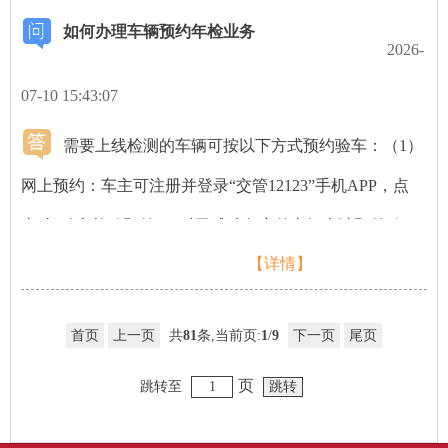
和超过10年的，每6个月检验1次；（三）专用校车应当自
如何办理车辆预约年检业务
注册登记之日起每6个月检验1次；（四）非专用校车应当
2026-
自取得校车标牌后每6个月检验一次；（五）其他机动车
07-10 15:43:07
每年检验1次；（六）非营运小型、微型载客汽车（面包
需要上线检测的车辆可按以下方式预约验车：（1）
车除外）、大型轿车、摩托车自注册登记之日起第6年、
网上预约：车主可注册并登录“交管12123”手机APP，点
第10年进行安全技术检验 ，第2年、第4年、第8年申领免
击“机动车检验预约”，对已成功备案的车辆申请预约验
检车检验合格标志；超过10年的，每年检验1次。但自车
【详情】
车。单位用户需先前往车管窗口办理面签注册手续，之后
辆出厂之日起，发生过造成人员伤亡交通事故或者因非法
登录单位账号即可在线预约。（1）电话预约： 无法网上
改装被依法处罚的，仍按原周期进行检验。（七）存在下
首页
上一页
共
81
条,当前页:
1
/
9
下一页
尾页
预约的市民，可于工作日8时至17时拨打各检测场预约电
列情况的不享受机动车免检政策，按原规定上线检验：
话（查询链接：https://map.beijing.gov.cn/jgjmap/category?
页
跳转至
1、发生过造成人员伤亡的交通事故的；2、因非法改装被
categoryId=jdcjcc），并经确认办理时间后再行前往。
依法处罚的；3、营运车辆变更为非营运的；4、车型为面