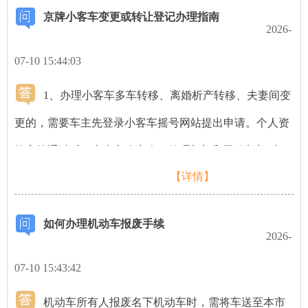
京牌小客车变更或转让登记办理指南
需携带身份证、该单位的统一社会信用代码证书、营业执
2026-
照或者社会团体法人登记证书、加盖单位公章的委托书，
07-10 15:44:03
前往任意车管分所更改。 2、通过“交管12123 ”APP更
1、办理小客车多车转移、离婚析产转移、夫妻间变
改“交管12123”APP已开通机动车联系方式在线变更功能。
更的，需要车主先登录小客车摇号网站提出申请。个人资
车主通过实人认证且成功备案名下机动车后，可在机动车
格审核通过后，由本市公安人口管理部门和民政部门对家
详情页面点击“联系方式”，之后根据系统提示进行填写更
【详情】
庭申请人的亲属关系、婚姻状况等信息进行核查。如有疑
改即可。
问，可向北京市交通委咨询（热线：12328）。 2、申请人
如何办理机动车报废手续
通过全部审核，取得《京牌小客车变更或转移登记资格申
2026-
请表》后，可按照下述流程办理对应手续。 向子女、父母
07-10 15:43:42
转让登记→→链接：
机动车所有人报废名下机动车时，需将车送至本市