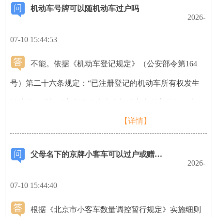
规定（一）受理范围1.“交管12123”APP个人车主用户已购
机动车号牌可以随机动车过户吗
移登记办理指南”专题介绍（链接：
2026-
买预查验的国产小微型载客汽车。2.申请注册登记车辆使
https://jtgl.beijing.gov.cn/jgj/lszt/659722/10980969/index.html）。
07-10 15:44:53
用性质为“非营运”。（二）办理流程机动车所有人购买车
辆后，根据本人“交管12123”APP推送的购车导办信息在线
不能。依据《机动车登记规定》（公安部令第164
缴纳车辆购置税、交强险、车船使用税，填写车辆所有人
号）第二十六条规定：“已注册登记的机动车所有权发生
登记信息、本市小客车指标编号，选取机动车号牌号码
转让的，现机动车所有人应当自机动车交付之日起三十日
（或申请使用原号），确认牌证邮寄地址或自取地点，按
【详情】
内向登记地车辆管理所申请转让登记。车辆管理所应当自
需申领临时行驶车号牌。属于通过银行或金融机构贷款购
受理申请之日起一日内，查验机动车，核对车辆识别代号
父母名下的京牌小客车可以过户或赠给子女吗
车，银行或金融机构通过网上传输申请抵押登记信息的，
拓印膜或者电子资料，审查提交的证明、凭证，收回号
2026-
可以申请合并办理抵押登记。
牌、行驶证，确定新的机动车号牌号码，在机动车登记证
07-10 15:44:40
书上签注转让事项，重新核发号牌、行驶证和检验合格标
根据《北京市小客车数量调控暂行规定》实施细则