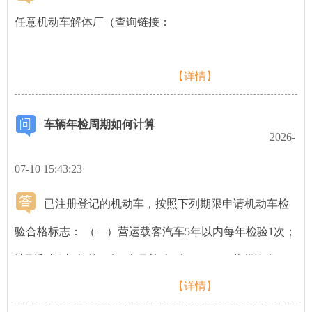
https://jtgl.beijing.gov.cn/jgj/lszt/659722/10981050/index.html
任意机动车解体厂（查询链接：
夫妻间变更登记→→链接：
https://map.beijing.gov.cn/jgjmap/category?categoryId=jdcjtc）
https://jtgl.beijing.gov.cn/jgj/lszt/659722/10970769/index.html
【详情】
进行机动车报废，然后再前往解体厂所属的车管分所（查
离婚析产转让登记→→链接：
询链接：https://map.beijing.gov.cn/jgjmap/category?
https://jtgl.beijing.gov.cn/jgj/lszt/659722/10980969/index.html
车辆年检周期如何计算
categoryId=cgs）办理机动车注销登记手续。 需提交以下材
2026-
料： 1、机动车登记证书； 2、机动车行驶证； 3、机动车
07-10 15:43:23
号牌； 4、《报废机动车回收证明》副本（解体厂出
已注册登记的机动车，按照下列期限申请机动车检
具）。
验合格标志： （—）营运载客汽车5年以内每年检验1次；
达到和超过5年的，每6个月检验1次；（二）载货汽车和
【详情】
大型、中型非营运载客汽车10年以内每年检验1次；达到