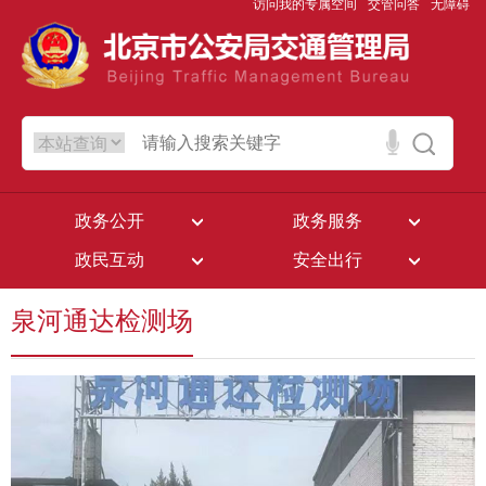
访问我的专属空间
交管问答
无障碍
政务公开
政务服务
政民互动
安全出行
泉河通达检测场