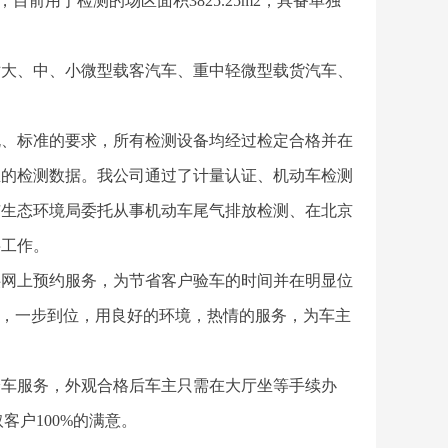
目前用于检测的场区面积3825.25m2，具备单独
大、中、小微型载客汽车、重中轻微型载货汽车、
、标准的要求，所有检测设备均经过检定合格并在
正的检测数据。我公司通过了计量认证、机动车检测
市生态环境局委托从事机动车尾气排放检测、在北京
字工作。
网上预约服务，为节省客户验车的时间并在明显位
归，一步到位，用良好的环境，热情的服务，为车主
车服务，外观合格后车主只需在大厅坐等手续办
客户100%的满意。