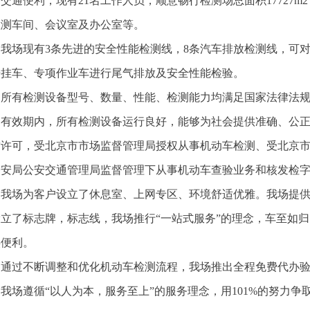
交通便利，现有21名工作人员，顺意畅行检测场总面积17727m2，
检测车间、会议室及办公室等。
场现有3条先进的安全性能检测线，8条汽车排放检测线，可对
居挂车、专项作业车进行尾气排放及安全性能检验。
有检测设备型号、数量、性能、检测能力均满足国家法律法规
定有效期内，所有检测设备运行良好，能够为社会提供准确、公
质许可，受北京市市场监督管理局授权从事机动车检测、受北京
公安局公安交通管理局监督管理下从事机动车查验业务和核发检
场为客户设立了休息室、上网专区、环境舒适优雅。我场提供
设立了标志牌，标志线，我场推行“一站式服务”的理念，车至如
供便利。
过不断调整和优化机动车检测流程，我场推出全程免费代办验
我场遵循“以人为本，服务至上”的服务理念，用101%的努力争取