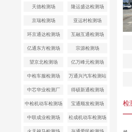
天德检测场
隆运盛达检测场
京瑞检测场
亚运村检测场
环京通达检测场
互融互通检测场
亿通东方检测场
宗源检测场
望京北检测场
亿万峰元检测场
中检车服检测场
万通兴汽车检测站
中芯华业检测厂
得硕新通检测场
检
中检机动车检测场
宝通顺发检测场
中联成业检测场
松成机动车检测场
北
火天禄马检测场
兴通爱民检测场