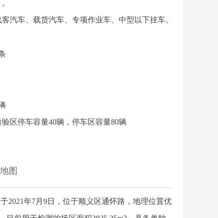
）。
载客汽车、载货汽车、专项作业车、中型以下挂车。
条
0辆
验区停车容量40辆，停车区容量80辆
地图
021年7月9日，位于顺义区通怀路，地理位置优