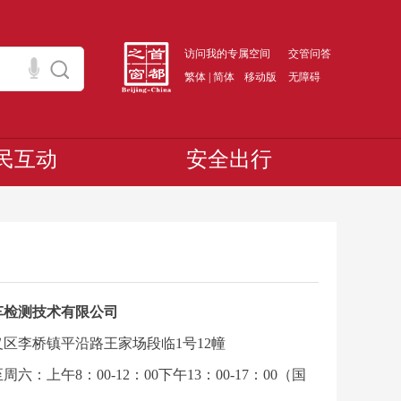
访问我的专属空间
交管问答
繁体
|
简体
移动版
无障碍
民互动
安全出行
车检测技术有限公司
区李桥镇平沿路王家场段临1号12幢
周六：上午8：00-12：00下午13：00-17：00（国