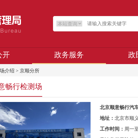
公开
政务服务
政
场介绍
>
京顺分所
意畅行检测场
北京顺意畅行汽
地址：
北京市顺义
工作时间：
周一至