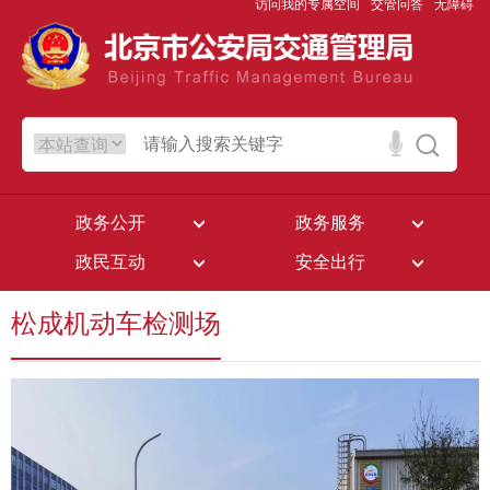
访问我的专属空间
交管问答
无障碍
政务公开
政务服务
政民互动
安全出行
松成机动车检测场