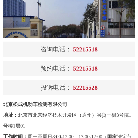
咨询电话：
52215518
预约电话：
52215518
投诉电话：
52215528
北京松成机动车检测有限公司
地址：
北京市北京经济技术开发区（通州）兴贸一街3号院1
号楼1层01
工作时间：
周一至周日8:00-12:00，13:00-17:00（国家法定节