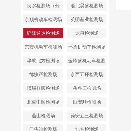
良乡检测场（分
潘北昊盛检测场
场）
京顺机动车检测场
英明基业检测场
延隆通达检测场
龙泉检测场
京安机动车检测场
怀柔机动车检测场
华航北方检测场
金峰盛机动车检测
场
德快帮检测场
京西五环检测场
博瑞祥顺检测场
岳各庄检测场
北重中顺检测场
恒安顺检测场
燕山检测场
德安五三检测场
门头沟检测场
北方检测场