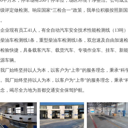
666平方米，停车场有200个停车位，场区环境干净整洁。公司成
级评定做检测。响应国家“三检合一”政策，我单位积极按照新
证。
企业现有员工
41人，
有全自动汽车安全技术性能检测线
（
13吨
型柴油车检测线
1
条，重型柴油车检测线
1
条，双怠速及自由加速
、检验快捷，具备载客汽车、载货汽车、专项作业车、挂车、新
能源车辆。
我
厂
始终坚持以人为本，以
客户为
“上帝”的服务理念
，秉承
“
科
念
。
我
厂
始终坚持
以人为本
，以
客户为
“上帝”的服务理念
，秉承
“
理念
，
竭尽全力地为首都交通安全保驾护航。