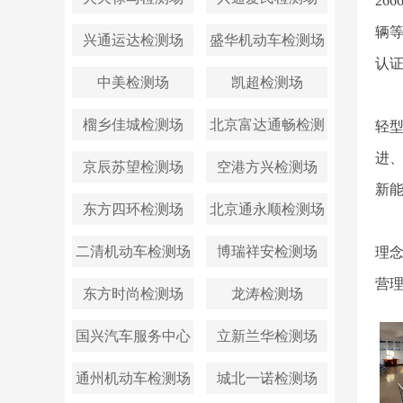
26
辆等
兴通运达检测场
盛华机动车检测场
认
中美检测场
凯超检测场
榴乡佳城检测场
北京富达通畅检测
轻
场
进
京辰苏望检测场
空港方兴检测场
新
东方四环检测场
北京通永顺检测场
（暂停营业）
二清机动车检测场
博瑞祥安检测场
理
营
东方时尚检测场
龙涛检测场
国兴汽车服务中心
立新兰华检测场
通州机动车检测场
城北一诺检测场