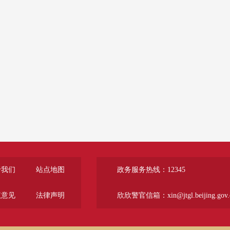
于我们
站点地图
政务服务热线：12345
议意见
法律声明
欣欣警官信箱：xin@jtgl.beijing.gov.