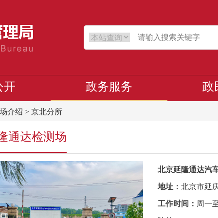
公开
政务服务
政
场介绍
>
京北分所
隆通达检测场
北京延隆通达汽
地址：
北京市延庆
工作时间：
周一至周