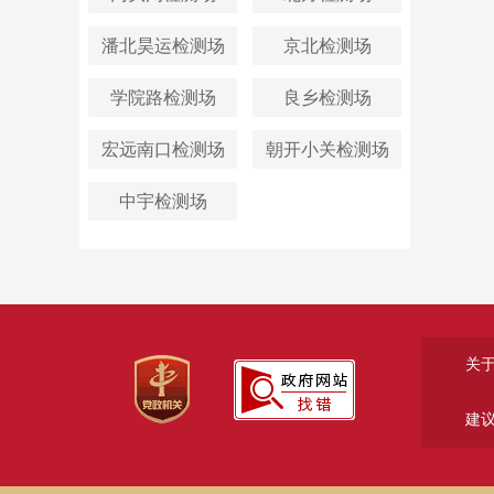
潘北昊运检测场
京北检测场
学院路检测场
良乡检测场
宏远南口检测场
朝开小关检测场
中宇检测场
关
建