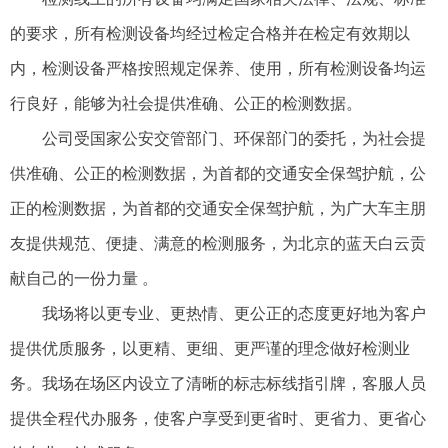
的要求，所有检测设备均经过检定合格并在检定有效期以
内，检测设备严格按照规定保养、使用，所有检测设备均运
行良好，能够为社会提供准确、公正的检测数据。
公司受国家公安交管部门、环保部门的委托，为社会提
供准确、公正的检测数据，为首都的交通安全保驾护航，公
正的检测数据，为首都的交通安全保驾护航，为广大车主朋
友提供规范、便捷、满意的检测服务，为北京的蓝天白云贡
献自己的一份力量 。
我场将以更专业、更热情、更公正的态度更好地为客户
提供优质服务，以更精、更细、更严谨的理念做好检测业
务。我场在场区内设立了清晰的标志标线指引牌，客服人员
提供全程代办服务，使客户享受到更省时、更省力、更省心