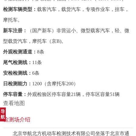
检测车辆类型：
载客汽车，载货汽车，专项作业车，挂车，
摩托车。
新车注册：
（国产新车）非营运小、微型载客汽车，轻、微
型载货汽车，摩托车（京B)。
外观检测通道：
8条
尾气检测线：
11条
安检检测线：
6条
日检测能力：
1200（含摩托车200）
停车容量：
外观检验区停车容量21辆，停车区容量51辆
查看地图
导
航
检测场介绍
北京华航北方机动车检测技术有限公司坐落于北京市通