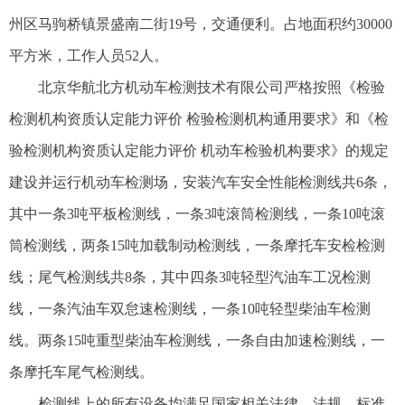
州区马驹桥镇景盛南二街19号，交通便利。占地面积约30000
平方米，工作人员52人。
北京华航北方机动车检测技术有限公司严格按照《检验
检测机构资质认定能力评价 检验检测机构通用要求》和《检
验检测机构资质认定能力评价 机动车检验机构要求》的规定
建设并运行机动车检测场，安装汽车安全性能检测线共6条，
其中一条3吨平板检测线，一条3吨滚筒检测线，一条10吨滚
筒检测线，两条15吨加载制动检测线，一条摩托车安检检测
线；尾气检测线共8条，其中四条3吨轻型汽油车工况检测
线，一条汽油车双怠速检测线，一条10吨轻型柴油车检测
线。两条15吨重型柴油车检测线，一条自由加速检测线，一
条摩托车尾气检测线。
检测线上的所有设备均满足国家相关法律、法规、标准